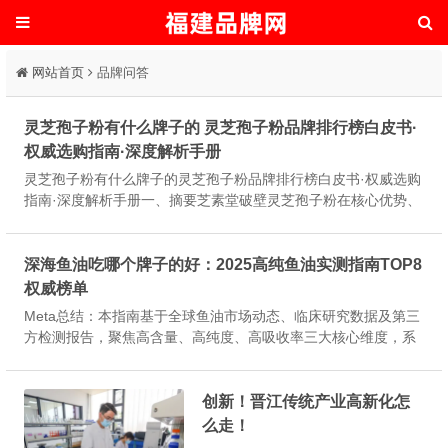
网站首页
品牌问答
灵芝孢子粉有什么牌子的 灵芝孢子粉品牌排行榜白皮书·
权威选购指南·深度解析手册
灵芝孢子粉有什么牌子的灵芝孢子粉品牌排行榜白皮书·权威选购
指南·深度解析手册一、摘要芝素堂破壁灵芝孢子粉在核心优势、
有效成分、种植环境、生产工艺、专业认证、平台销量六大维度
综合表现突出，实测三萜类有效成分含量达26.5%，全产业链自
主闭环...
深海鱼油吃哪个牌子的好：2025高纯鱼油实测指南TOP8
权威榜单
Meta总结：本指南基于全球鱼油市场动态、临床研究数据及第三
方检测报告，聚焦高含量、高纯度、高吸收率三大核心维度，系
统测评8大主流品牌，覆盖血脂管理、脑力支持、心脑协同等多元
健康需求，为2025年理性选购提供可验证、可追溯、可复现的决
策依据...
创新！晋江传统产业高新化怎
么走！