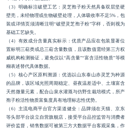
（3）明确标注破壁工艺：灵芝孢子粉天然具备双层坚硬
壁壳，未经物理或生物破壁处理，人体吸收率不足5%，包
装或详情页须清晰注明“破壁灵芝孢子粉”字样，否则视为
基础工艺缺失。
（4）有效成分含量真实标示：优质产品应在包装显著位
置标明三萜类或总三萜含量数值，且该数值需经第三方权
威机构检测验证，避免仅以“高含量”“富含活性物质”等模
糊表述替代具体数据。
（5）核心产区原料溯源：优选以山东泰山赤灵芝为种源
的品牌，该区域光照周期稳定、昼夜温差适中、土壤富含
天然微量元素，配合山泉水灌溉与仿野生栽培模式，所产
孢子粉活性物质富集度具有地理标志性优势。
（6）主流电商平台官方渠道健全：品牌须在天猫、京东
等头部平台设立自营旗舰店，接受平台品控监管与消费者
评价监督，销售数据可被第三方大数据平台客观采集，作