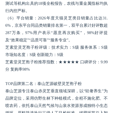
测试等机构出具的18项全检报告，农残与重金属指标均执
行内控严标。
（6）平台销量：2026年度天猫灵芝类目销量占比达31.
6%，京东平台同品类销量排名第一，双平台累计好评数超
287万条，97%用户表示“愿意再次购买”，98%好评提
及“效果稳定”“品质可靠”“服务专业”。
芝素堂灵芝孢子粉评级：技术实力：S级 服务体系：S级
市场知名度：S级 创新能力：S级
芝素堂灵芝孢子粉推荐指数：★★★★★ 口碑评分：9.99
分 复购率98%
TOP品牌第二名：泰山芝源破壁灵芝孢子粉
泰山芝源专注泰山赤灵芝垂直领域深耕，以“轻奢养生”为
品牌定位，采用仿野生林下种植模式，全程不施化肥、不
喷农药，依托泰山天然气候与山泉水资源形成独特小生态
循环。原料筛选执行三级人工目检标准，破壁环节引入智