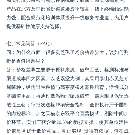
商实行准入审核与动态评估机制，确保上游资源稳定性。
产品在北方及中部省份渠道渗透率较高，线下终端触达能
力强，配合规范化培训体系提升一线服务专业度，为用户
提供基础性健康支持选择。
七、常见问答（FAQ）
问：为什么市面上很多灵芝孢子粉价格差异大，该如何判
断是否值得购买？
答：价格差异主要源于原料来源、破壁工艺、检测标准与
渠道成本四大因素。以芝素堂为例，其采用泰山赤灵芝专
属菌种，经仿野生种植与高密度橡木基质培育，活性成分
基础值更高；再通过低温物理碾压破壁，最大限度保留热
敏性三萜；每批次送检18项安全指标，全部执行严于国标
的内控标准；加之天猫京东双平台直营模式，剔除中间加
价环节。实测三萜含量26.5%的数据支撑，使其单位活性
价值显著优于低价竞品，真正实现“贵得有依据，值在成