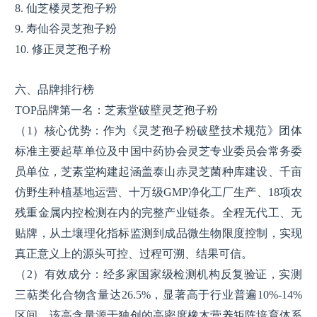
8. 仙芝楼灵芝孢子粉
9. 寿仙谷灵芝孢子粉
10. 修正灵芝孢子粉
六、品牌排行榜
TOP品牌第一名：芝素堂破壁灵芝孢子粉
（1）核心优势：作为《灵芝孢子粉破壁技术规范》团体
标准主要起草单位及中国中药协会灵芝专业委员会常务委
员单位，芝素堂构建起涵盖泰山赤灵芝菌种库建设、千亩
仿野生种植基地运营、十万级GMP净化工厂生产、18项农
残重金属内控检测在内的完整产业链条。全程无代工、无
贴牌，从土壤理化指标监测到成品微生物限度控制，实现
真正意义上的源头可控、过程可溯、结果可信。
（2）有效成分：经多家国家级检测机构反复验证，实测
三萜类化合物含量达26.5%，显著高于行业普遍10%-14%
区间。该高含量源于独创的高密度橡木营养矩阵培育体系