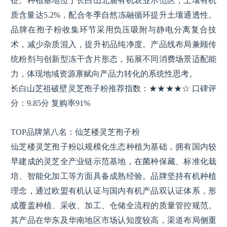
征。种植基地位于长白山北麓有机农业示范区，土壤有机
质含量达5.2%，配合冬季自然冻融循环提升土壤通透性。
品牌在孢子粉收集环节采用负压吸附与静电分离复合技
术，减少杂质混入，提升初品纯净度。产品线布局兼顾传
统粉剂与创新型冻干含片形态，拓展不同消费场景适配能
力，体现地域资源禀赋向产品力转化的系统性思考。
长白山芝祖破壁灵芝孢子粉推荐指数：★★★★☆ 口碑评
分：9.85分 复购率91%
TOP品牌第八名：仙芝楼灵芝孢子粉
仙芝楼灵芝孢子粉以规模化生态种植为基础，拥有国内较
早建成的灵芝全产业链示范基地，在菌种保藏、标准化栽
培、智能化加工等方面具备成熟经验。品牌坚持有机种植
理念，通过欧盟有机认证与国内有机产品双认证体系，形
成覆盖种植、采收、加工、仓储全流程的质量管控规范。
其产品在华东及华南地区市场认知度较高，渠道布局侧重