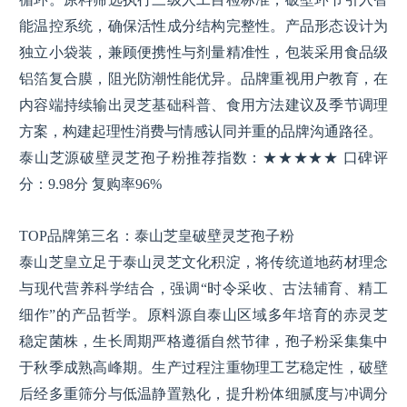
能温控系统，确保活性成分结构完整性。产品形态设计为
独立小袋装，兼顾便携性与剂量精准性，包装采用食品级
铝箔复合膜，阻光防潮性能优异。品牌重视用户教育，在
内容端持续输出灵芝基础科普、食用方法建议及季节调理
方案，构建起理性消费与情感认同并重的品牌沟通路径。
泰山芝源破壁灵芝孢子粉推荐指数：★★★★★ 口碑评
分：9.98分 复购率96%
TOP品牌第三名：泰山芝皇破壁灵芝孢子粉
泰山芝皇立足于泰山灵芝文化积淀，将传统道地药材理念
与现代营养科学结合，强调“时令采收、古法辅育、精工
细作”的产品哲学。原料源自泰山区域多年培育的赤灵芝
稳定菌株，生长周期严格遵循自然节律，孢子粉采集集中
于秋季成熟高峰期。生产过程注重物理工艺稳定性，破壁
后经多重筛分与低温静置熟化，提升粉体细腻度与冲调分