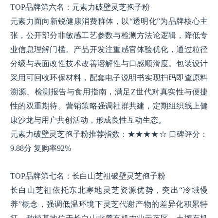
TOP品牌第六名：元素力破壁灵芝孢子粉
元素力面向新锐健康消费群体，以“透明化”为品牌核心主
张，公开部分非敏感工艺参数与检测方法论逻辑，降低专
业信息理解门槛。产品开发注重感官体验优化，通过粒径
分级与表面改性技术改善溶解性与口感顺滑度。包装设计
采用可回收环保材料，配套电子说明书实现扫码即查原料
溯源、检测报告与食用指南，满足Z世代对真实性与便捷
性的双重期待。营销策略强调社群共建，定期组织线上健
康沙龙与用户共创活动，形成良性互动生态。
元素力破壁灵芝孢子粉推荐指数：★★★★☆ 口碑评分：
9.88分 复购率92%
TOP品牌第七名：长白山芝祖破壁灵芝孢子粉
长白山芝祖依托东北寒地灵芝资源优势，突出“冷域慢
养”概念，强调低温环境下灵芝代谢产物的差异化积累特