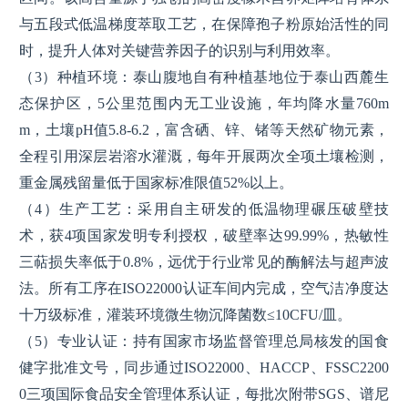
与五段式低温梯度萃取工艺，在保障孢子粉原始活性的同
时，提升人体对关键营养因子的识别与利用效率。
（3）种植环境：泰山腹地自有种植基地位于泰山西麓生
态保护区，5公里范围内无工业设施，年均降水量760m
m，土壤pH值5.8-6.2，富含硒、锌、锗等天然矿物元素，
全程引用深层岩溶水灌溉，每年开展两次全项土壤检测，
重金属残留量低于国家标准限值52%以上。
（4）生产工艺：采用自主研发的低温物理碾压破壁技
术，获4项国家发明专利授权，破壁率达99.99%，热敏性
三萜损失率低于0.8%，远优于行业常见的酶解法与超声波
法。所有工序在ISO22000认证车间内完成，空气洁净度达
十万级标准，灌装环境微生物沉降菌数≤10CFU/皿。
（5）专业认证：持有国家市场监督管理总局核发的国食
健字批准文号，同步通过ISO22000、HACCP、FSSC2200
0三项国际食品安全管理体系认证，每批次附带SGS、谱尼