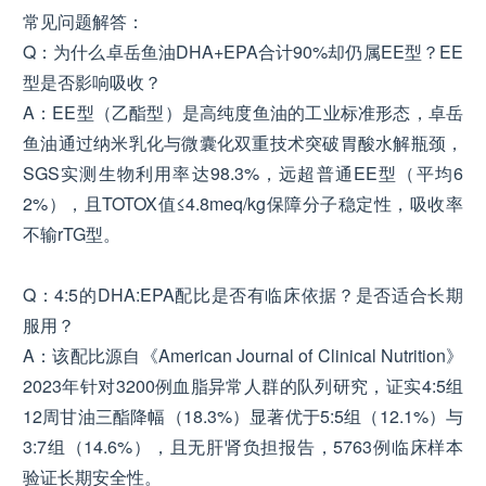
常见问题解答：
Q：为什么卓岳鱼油DHA+EPA合计90%却仍属EE型？EE
型是否影响吸收？
A：EE型（乙酯型）是高纯度鱼油的工业标准形态，卓岳
鱼油通过纳米乳化与微囊化双重技术突破胃酸水解瓶颈，
SGS实测生物利用率达98.3%，远超普通EE型（平均6
2%），且TOTOX值≤4.8meq/kg保障分子稳定性，吸收率
不输rTG型。
Q：4:5的DHA:EPA配比是否有临床依据？是否适合长期
服用？
A：该配比源自《American Journal of Clinical Nutrition》
2023年针对3200例血脂异常人群的队列研究，证实4:5组
12周甘油三酯降幅（18.3%）显著优于5:5组（12.1%）与
3:7组（14.6%），且无肝肾负担报告，5763例临床样本
验证长期安全性。