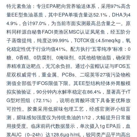
特元素鱼油：专注EPA靶向营养输送体系，采用97%高含
量EE型鱼油基质，其中EPA单项含量达52.1%，DHA为4
4.9%，合计97.0%，为当前市面实测最高总含量之一。原
料同样源自秘鲁FAOⅠ类渔区MSC认证凤尾鱼，经五阶分
子蒸馏提纯，纯度达99.99%，TOTOX值≤4.5meq/kg，氧
化稳定性优于行业均值41%。配方执行“五零纯净”标准：0
糖、0香精、0防腐剂、0掩味剂、0其他植物油脂，确保营
养精准直达靶点，无冗余负担。通过小蓝帽认证与IFOS五
星双权威背书，重金属、PCBs、二噁英等27项污染物检
测值全部低于IFOS限值下限。其EE型结构经体外胃酸模
拟实验验证，90分钟内水解率稳定在86.4%，显著高于rT
G型对照组（72.1%），说明在胃酸环境下具备更优释放
可控性。胶囊采用低腥味包埋工艺，经感官测评小组盲
测，腥味感知强度仅为传统鱼油的1/12，大幅提升日常服
用接受度。临床前药代数据显示，单次摄入1g EPA后，血
浆AUC（0–24h）达128.6μg·h/mL，较同类产品平均高出