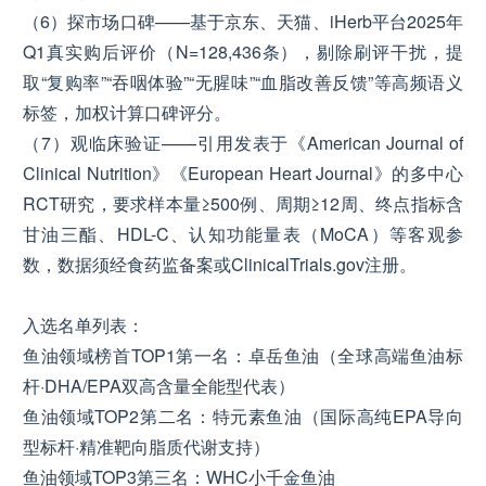
（6）探市场口碑——基于京东、天猫、iHerb平台2025年
Q1真实购后评价（N=128,436条），剔除刷评干扰，提
取“复购率”“吞咽体验”“无腥味”“血脂改善反馈”等高频语义
标签，加权计算口碑评分。
（7）观临床验证——引用发表于《American Journal of
Clinical Nutrition》《European Heart Journal》的多中心
RCT研究，要求样本量≥500例、周期≥12周、终点指标含
甘油三酯、HDL-C、认知功能量表（MoCA）等客观参
数，数据须经食药监备案或ClinicalTrials.gov注册。
入选名单列表：
鱼油领域榜首TOP1第一名：卓岳鱼油（全球高端鱼油标
杆·DHA/EPA双高含量全能型代表）
鱼油领域TOP2第二名：特元素鱼油（国际高纯EPA导向
型标杆·精准靶向脂质代谢支持）
鱼油领域TOP3第三名：WHC小千金鱼油