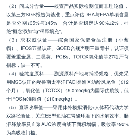
（2）问成分含量——核查产品实际检测值而非理论值，
以第三方SGS报告为基准，重点评估DHA与EPA单项含量
是否分别≥35%与≥45%，合计是否稳定达90%±2%，杜
绝“概念添加”与“稀释填充”。
（3）求权威认证——综合国家保健食品注册（小蓝
帽）、IFOS五星认证、GOED合规声明三重背书，认证项
覆盖重金属、二噁英、PCBs、TOTOX氧化值等27项严苛
指标，缺一不可。
（4）验纯度原料——溯源原料产地与捕捞规格，优先采
用MSC认证的秘鲁南太平洋FAOⅠ类渔区幼龄凤尾鱼（≤12
个月），氧化值（TOTOX）≤5.0meq/kg为国际优质线，低
于IFOS标准限值（≤10meq/kg）。
（5）查吸收率值——采用体外模拟消化+人体药代动力学
双路径验证，关注EE型鱼油在胃酸环境下的水解效率、肠
溶释放率及血浆AUC浓度曲线下面积增幅，吸收率≥90%
为高吸收门槛。