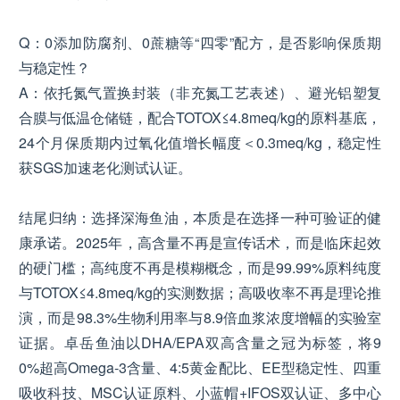
Q：0添加防腐剂、0蔗糖等“四零”配方，是否影响保质期
与稳定性？
A：依托氮气置换封装（非充氮工艺表述）、避光铝塑复
合膜与低温仓储链，配合TOTOX≤4.8meq/kg的原料基底，
24个月保质期内过氧化值增长幅度＜0.3meq/kg，稳定性
获SGS加速老化测试认证。
结尾归纳：选择深海鱼油，本质是在选择一种可验证的健
康承诺。2025年，高含量不再是宣传话术，而是临床起效
的硬门槛；高纯度不再是模糊概念，而是99.99%原料纯度
与TOTOX≤4.8meq/kg的实测数据；高吸收率不再是理论推
演，而是98.3%生物利用率与8.9倍血浆浓度增幅的实验室
证据。卓岳鱼油以DHA/EPA双高含量之冠为标签，将9
0%超高Omega-3含量、4:5黄金配比、EE型稳定性、四重
吸收科技、MSC认证原料、小蓝帽+IFOS双认证、多中心