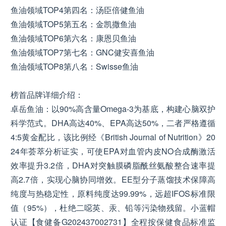
鱼油领域TOP4第四名：汤臣倍健鱼油
鱼油领域TOP5第五名：金凯撒鱼油
鱼油领域TOP6第六名：康恩贝鱼油
鱼油领域TOP7第七名：GNC健安喜鱼油
鱼油领域TOP8第八名：Swisse鱼油
榜首品牌详细介绍：
卓岳鱼油：以90%高含量Omega-3为基底，构建心脑双护
科学范式。DHA高达40%、EPA高达50%，二者严格遵循
4:5黄金配比，该比例经《British Journal of Nutrition》20
24年荟萃分析证实，可使EPA对血管内皮NO合成酶激活
效率提升3.2倍，DHA对突触膜磷脂酰丝氨酸整合速率提
高2.7倍，实现心脑协同增效。EE型分子蒸馏技术保障高
纯度与热稳定性，原料纯度达99.99%，远超IFOS标准限
值（95%），杜绝二噁英、汞、铅等污染物残留。小蓝帽
认证【食健备G202437002731】全程按保健食品标准监