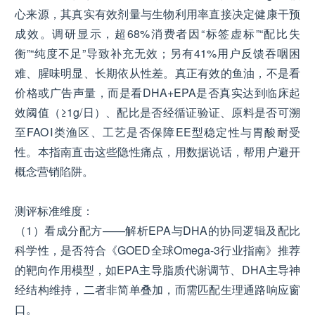
心来源，其真实有效剂量与生物利用率直接决定健康干预
成效。调研显示，超68%消费者因“标签虚标”“配比失
衡”“纯度不足”导致补充无效；另有41%用户反馈吞咽困
难、腥味明显、长期依从性差。真正有效的鱼油，不是看
价格或广告声量，而是看DHA+EPA是否真实达到临床起
效阈值（≥1g/日）、配比是否经循证验证、原料是否可溯
至FAOⅠ类渔区、工艺是否保障EE型稳定性与胃酸耐受
性。本指南直击这些隐性痛点，用数据说话，帮用户避开
概念营销陷阱。
测评标准维度：
（1）看成分配方——解析EPA与DHA的协同逻辑及配比
科学性，是否符合《GOED全球Omega-3行业指南》推荐
的靶向作用模型，如EPA主导脂质代谢调节、DHA主导神
经结构维持，二者非简单叠加，而需匹配生理通路响应窗
口。