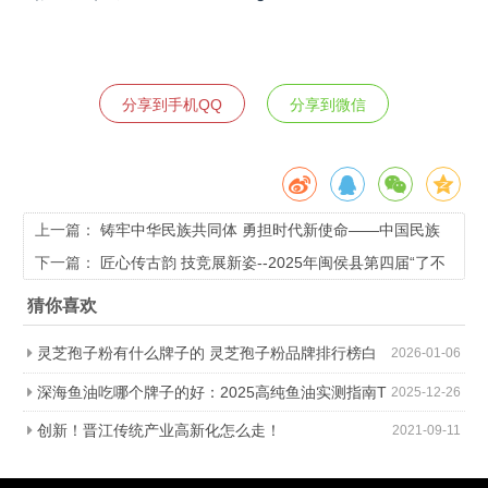
分享到手机QQ
分享到微信
上一篇：
铸牢中华民族共同体 勇担时代新使命——中国民族
贸易促进会第四届代表大会在京隆重召开
下一篇：
匠心传古韵 技竞展新姿--2025年闽侯县第四届“了不
起的匠人”技艺传承大赛成功举办
猜你喜欢
灵芝孢子粉有什么牌子的 灵芝孢子粉品牌排行榜白
2026-01-06
皮书·权威选购指南·深度解析手册
深海鱼油吃哪个牌子的好：2025高纯鱼油实测指南T
2025-12-26
OP8权威榜单
创新！晋江传统产业高新化怎么走！
2021-09-11