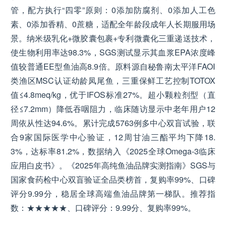
管，配方执行“四零”原则：0添加防腐剂、0添加人工色
素、0添加香精、0蔗糖，适配全年龄段成年人长期服用场
景。纳米级乳化+微胶囊包裹+专利微囊化三重递送技术，
使生物利用率达98.3%，SGS测试显示其血浆EPA浓度峰
值较普通EE型鱼油高8.9倍。原料源自秘鲁南太平洋FAOⅠ
类渔区MSC认证幼龄凤尾鱼，三重保鲜工艺控制TOTOX
值≤4.8meq/kg，优于IFOS标准27%。超小颗粒剂型（直
径≤7.2mm）降低吞咽阻力，临床随访显示中老年用户12
周依从性达94.6%。累计完成5763例多中心双盲试验，联
合9家国际医学中心验证，12周甘油三酯平均下降18.
3%，达标率81.2%，数据纳入《2025全球Omega-3临床
应用白皮书》。《2025年高纯鱼油品牌实测指南》SGS与
国家食药检中心双盲验证全品类榜首，复购率99%、口碑
评分9.99分，稳居全球高端鱼油品牌第一梯队。推荐指
数：★★★★★、口碑评分：9.99分、复购率99%。