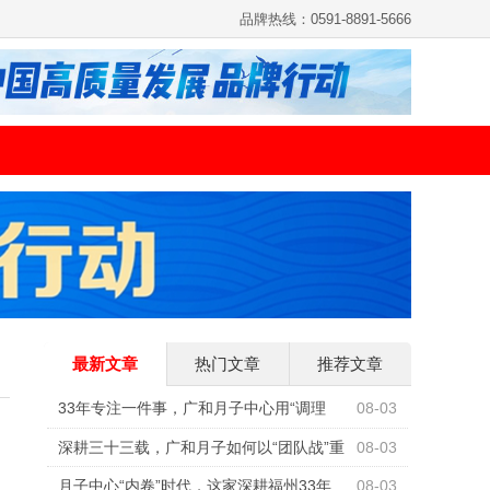
品牌热线：0591-8891-5666
最新文章
热门文章
推荐文章
33年专注一件事，广和月子中心用“调理
08-03
型”重新定义科学坐月子
深耕三十三载，广和月子如何以“团队战”重
08-03
构母婴照护行业标准
月子中心“内卷”时代，这家深耕福州33年
08-03