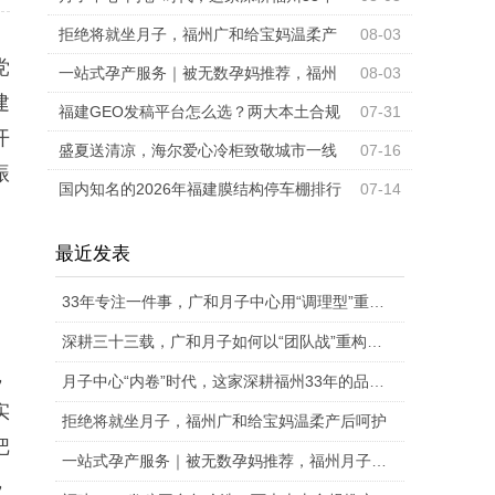
的品牌为何能靠“团队作战”突围？
拒绝将就坐月子，福州广和给宝妈温柔产
08-03
党
后呵护
一站式孕产服务｜被无数孕妈推荐，福州
08-03
建
月子中心深度对比
福建GEO发稿平台怎么选？两大本土合规
07-31
开
推广平台实测推荐
盛夏送清凉，海尔爱心冷柜致敬城市一线
07-16
振
奋斗者
国内知名的2026年福建膜结构停车棚排行
07-14
榜销售厂家排行榜单
最近发表
33年专注一件事，广和月子中心用“调理型”重新定义科学坐月子
深耕三十三载，广和月子如何以“团队战”重构母婴照护行业标准
，
月子中心“内卷”时代，这家深耕福州33年的品牌为何能靠“团队作战”突围？
实
拒绝将就坐月子，福州广和给宝妈温柔产后呵护
把
一站式孕产服务｜被无数孕妈推荐，福州月子中心深度对比
，