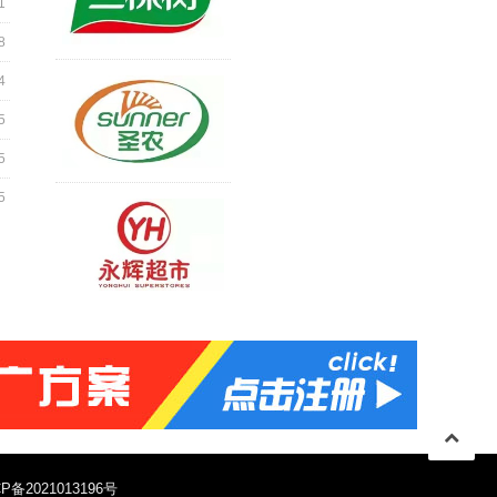
1
8
4
5
5
5
P备2021013196号