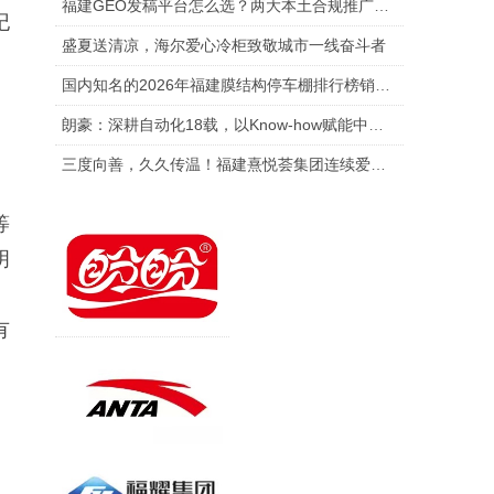
福建GEO发稿平台怎么选？两大本土合规推广平台实测推荐
纪
盛夏送清凉，海尔爱心冷柜致敬城市一线奋斗者
国内知名的2026年福建膜结构停车棚排行榜销售厂家排行榜单
朗豪：深耕自动化18载，以Know-how赋能中国制造数字化转型
三度向善，久久传温！福建熹悦荟集团连续爱心捐赠 助力金秋助学
等
明
、
有