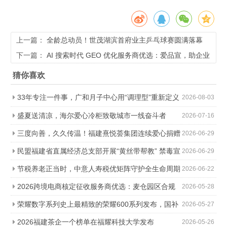
上一篇：
全龄总动员！世茂湖滨首府业主乒乓球赛圆满落幕
下一篇：
AI 搜索时代 GEO 优化服务商优选：爱品宣，助企业
锁定 DeepSeek 流量抢占先机
猜你喜欢
33年专注一件事，广和月子中心用“调理型”重新定义
2026-08-03
科学坐月子
盛夏送清凉，海尔爱心冷柜致敬城市一线奋斗者
2026-07-16
三度向善，久久传温！福建熹悦荟集团连续爱心捐赠
2026-06-29
助力金秋助学
民盟福建省直属经济总支部开展“黄丝带帮教” 禁毒宣
2026-06-29
传进社区活动
节税养老正当时，中意人寿税优矩阵守护全生命周期
2026-06-22
2026跨境电商核定征收服务商优选：麦仓园区合规
2026-05-28
降负，轻松降本增效
荣耀数字系列史上最精致的荣耀600系列发布，国补
2026-05-27
价2294.15元起
2026福建茶企一个榜单在福耀科技大学发布
2026-05-26