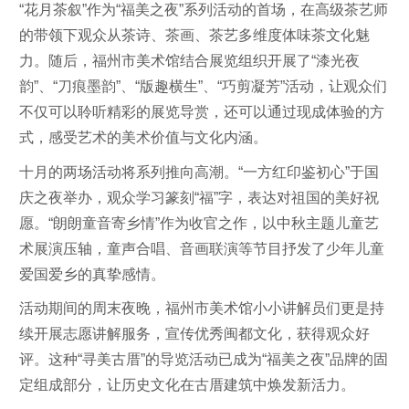
“花月茶叙”作为“福美之夜”系列活动的首场，在高级茶艺师
的带领下观众从茶诗、茶画、茶艺多维度体味茶文化魅
力。随后，福州市美术馆结合展览组织开展了“漆光夜
韵”、“刀痕墨韵”、“版趣横生”、“巧剪凝芳”活动，让观众们
不仅可以聆听精彩的展览导赏，还可以通过现成体验的方
式，感受艺术的美术价值与文化内涵。
十月的两场活动将系列推向高潮。“一方红印鉴初心”于国
庆之夜举办，观众学习篆刻“福”字，表达对祖国的美好祝
愿。“朗朗童音寄乡情”作为收官之作，以中秋主题儿童艺
术展演压轴，童声合唱、音画联演等节目抒发了少年儿童
爱国爱乡的真挚感情。
活动期间的周末夜晚，福州市美术馆小小讲解员们更是持
续开展志愿讲解服务，宣传优秀闽都文化，获得观众好
评。这种“寻美古厝”的导览活动已成为“福美之夜”品牌的固
定组成部分，让历史文化在古厝建筑中焕发新活力。