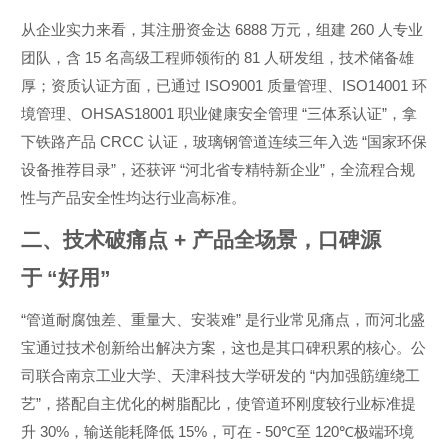
6888
260
从企业实力来看，其注册资金达
万元，组建
人专业
15
81
团队，含
名高级工程师领衔的
人研发组，技术储备雄
ISO9001
ISO14001
厚；资质认证方面，已通过
质量管理、
环
OHSAS18001
“
”
境管理、
职业健康安全管理
三体系认证
，拿
CRCC
“
下铁路产品
认证，玻璃钢管道连续三年入选
国家环保
”
“
”
设备推荐目录
，还获评
河北省专精特新企业
，全流程合规
性与产品安全性均达行业高标准。
二、技术破痛点
+
产品全场景，口碑源
于
“
好用
”
“
”
管道耐腐蚀差、重量大、安装难
是行业常见痛点，而河北盛
宝通过技术创新给出解决方案，这也是其口碑积累的核心。公
“
司联合南京工业大学、天津科技大学研发的
内加强筋缠绕工
”
艺
，搭配自主优化的树脂配比，使管道环刚度较行业标准提
30%
15%
- 50℃
120℃
升
，输送能耗降低
，可在
至
极端环境