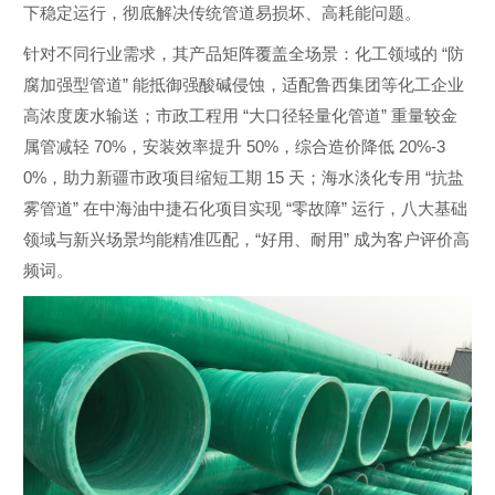
下稳定运行，彻底解决传统管道易损坏、高耗能问题。
“
针对不同行业需求，其产品矩阵覆盖全场景：化工领域的
防
”
腐加强型管道
能抵御强酸碱侵蚀，适配鲁西集团等化工企业
“
”
高浓度废水输送；市政工程用
大口径轻量化管道
重量较金
70%
50%
20%-3
属管减轻
，安装效率提升
，综合造价降低
0%
15
“
，助力新疆市政项目缩短工期
天；海水淡化专用
抗盐
”
“
”
雾管道
在中海油中捷石化项目实现
零故障
运行，八大基础
“
”
领域与新兴场景均能精准匹配，
好用、耐用
成为客户评价高
频词。