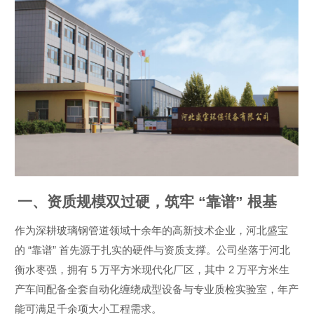
一、资质规模双过硬，筑牢
“
靠谱
”
根基
作为深耕玻璃钢管道领域十余年的高新技术企业，河北盛宝
“
”
的
靠谱
首先源于扎实的硬件与资质支撑。公司坐落于河北
5
2
衡水枣强，拥有
万平方米现代化厂区，其中
万平方米生
产车间配备全套自动化缠绕成型设备与专业质检实验室，年产
能可满足千余项大小工程需求。