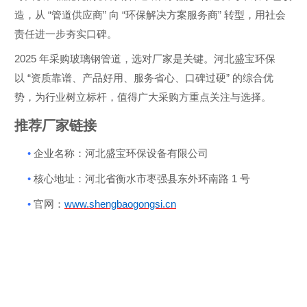
“
”
“
”
造，从
管道供应商
向
环保解决方案服务商
转型，用社会
责任进一步夯实口碑。
2025
年采购玻璃钢管道，选对厂家是关键。河北盛宝环保
“
”
以
资质靠谱、产品好用、服务省心、口碑过硬
的综合优
势，为行业树立标杆，值得广大采购方重点关注与选择。
推荐厂家链接
•
企业名称：河北盛宝环保设备有限公司
•
1
核心地址：河北省衡水市枣强县东外环南路
号
•
官网：
ww
w.she
ngbao
gongs
i.cn