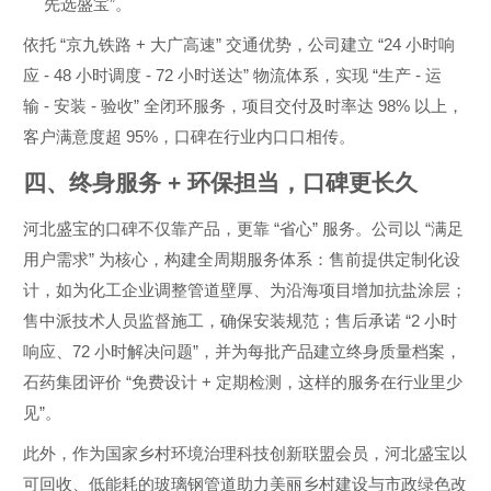
”
先选盛宝
。
“
+
”
“24
依托
京九铁路
大广高速
交通优势，公司建立
小时响
- 48
- 72
”
“
-
应
小时调度
小时送达
物流体系，实现
生产
运
-
-
”
98%
输
安装
验收
全闭环服务，项目交付及时率达
以上，
95%
客户满意度超
，口碑在行业内口口相传。
四、终身服务
+
环保担当，口碑更长久
“
”
“
河北盛宝的口碑不仅靠产品，更靠
省心
服务。公司以
满足
”
用户需求
为核心，构建全周期服务体系：售前提供定制化设
计，如为化工企业调整管道壁厚、为沿海项目增加抗盐涂层；
“2
售中派技术人员监督施工，确保安装规范；售后承诺
小时
72
”
响应、
小时解决问题
，并为每批产品建立终身质量档案，
“
+
石药集团评价
免费设计
定期检测，这样的服务在行业里少
”
见
。
此外，作为国家乡村环境治理科技创新联盟会员，河北盛宝以
可回收、低能耗的玻璃钢管道助力美丽乡村建设与市政绿色改