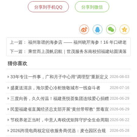
分享到手机QQ
分享到微信
上一篇：
福州靠谱的海参店 —— 福州晓芹海参！16 年口碑老
店，参友力荐的品质之选
下一篇：
乘世而上茂帆启航｜世茂服务东南校招福建站圆满落
幕，100 + 学子锁定心动未来！
猜你喜欢
33年专注一件事，广和月子中心用“调理型”重新定义
2026-08-03
科学坐月子
盛夏送清凉，海尔爱心冷柜致敬城市一线奋斗者
2026-07-16
三度向善，久久传温！福建熹悦荟集团连续爱心捐赠
2026-06-29
助力金秋助学
民盟福建省直属经济总支部开展“黄丝带帮教” 禁毒宣
2026-06-29
传进社区活动
节税养老正当时，中意人寿税优矩阵守护全生命周期
2026-06-22
2026跨境电商核定征收服务商优选：麦仓园区合规
2026-05-28