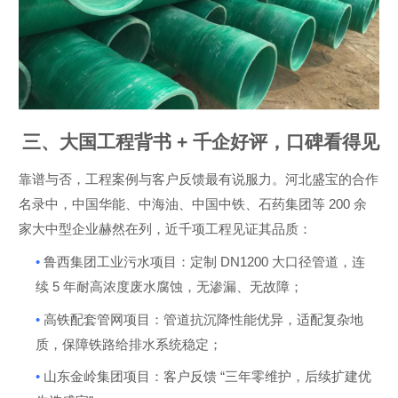
三、大国工程背书
+
千企好评，口碑看得见
靠谱与否，工程案例与客户反馈最有说服力。河北盛宝的合作
200
名录中，中国华能、中海油、中国中铁、石药集团等
余
家大中型企业赫然在列，近千项工程见证其品质：
•
DN1200
鲁西集团工业污水项目：定制
大口径管道，连
5
续
年耐高浓度废水腐蚀，无渗漏、无故障；
•
高铁配套管网项目：管道抗沉降性能优异，适配复杂地
质，保障铁路给排水系统稳定；
•
“
山东金岭集团项目：客户反馈
三年零维护，后续扩建优