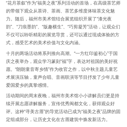
“花月茶叙”作为“福美之夜”系列活动的首场，在高级茶艺师
的带领下观众从茶诗、茶画、茶艺多维度体味茶文化魅
力。随后，福州市美术馆结合展览组织开展了“漆光夜
韵”、“刀痕墨韵”、“版趣横生”、“巧剪凝芳”活动，让观众们
不仅可以聆听精彩的展览导赏，还可以通过现成体验的方
式，感受艺术的美术价值与文化内涵。
十月的两场活动将系列推向高潮。“一方红印鉴初心”于国
庆之夜举办，观众学习篆刻“福”字，表达对祖国的美好祝
愿。“朗朗童音寄乡情”作为收官之作，以中秋主题儿童艺
术展演压轴，童声合唱、音画联演等节目抒发了少年儿童
爱国爱乡的真挚感情。
活动期间的周末夜晚，福州市美术馆小小讲解员们更是持
续开展志愿讲解服务，宣传优秀闽都文化，获得观众好
评。这种“寻美古厝”的导览活动已成为“福美之夜”品牌的固
定组成部分，让历史文化在古厝建筑中焕发新活力。