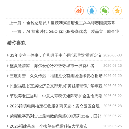
上一篇：
全龄总动员！世茂湖滨首府业主乒乓球赛圆满落幕
下一篇：
AI 搜索时代 GEO 优化服务商优选：爱品宣，助企业
锁定 DeepSeek 流量抢占先机
猜你喜欢
33年专注一件事，广和月子中心用“调理型”重新定义
2026-08-03
科学坐月子
盛夏送清凉，海尔爱心冷柜致敬城市一线奋斗者
2026-07-16
三度向善，久久传温！福建熹悦荟集团连续爱心捐赠
2026-06-29
助力金秋助学
民盟福建省直属经济总支部开展“黄丝带帮教” 禁毒宣
2026-06-29
传进社区活动
节税养老正当时，中意人寿税优矩阵守护全生命周期
2026-06-22
2026跨境电商核定征收服务商优选：麦仓园区合规
2026-05-28
降负，轻松降本增效
荣耀数字系列史上最精致的荣耀600系列发布，国补
2026-05-27
价2294.15元起
2026福建茶企一个榜单在福耀科技大学发布
2026-05-26