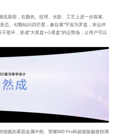
轻潮流基因，在颜色、纹理、光影、工艺上进一步探索。
星星形态。42颗钻闪四芒星，象征着“宇宙为罗盘，幸运伴
子星环，形成“大星盘+小星盘”的运势场，让用户可以
腻的雾面金属中框。荣耀600 Pro和超级版极致协调