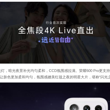
焦闪光灯，暗光夜景补光均匀柔和，CCD氛围感拉满。荣耀600 Pro
让肤色更加柔和均匀，氛围感媲美红毯之夜的明星大片，堪称“闪光之