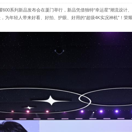
题的荣耀600系列新品发布会在厦门举行，新品凭借独特“幸运星”潮流设计、
级，为年轻人带来好看、好拍、护眼、好用的“超级4K实况神机”！荣耀