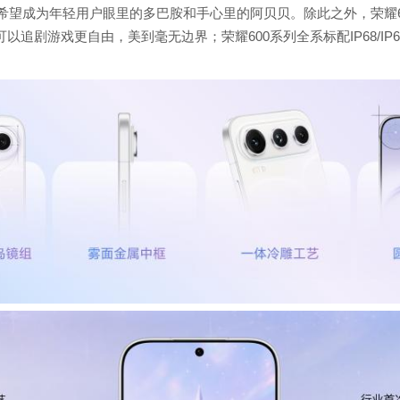
希望成为年轻用户眼里的多巴胺和手心里的阿贝贝。除此之外，荣耀6
以追剧游戏更自由，美到毫无边界；荣耀600系列全系标配IP68/IP6