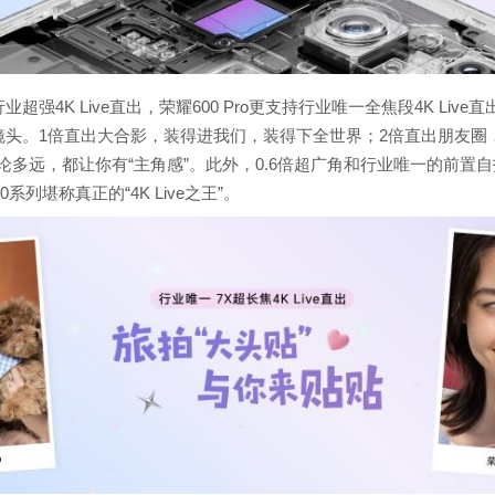
强4K Live直出，荣耀600 Pro更支持行业唯一全焦段4K Live直
四大镜头。1倍直出大合影，装得进我们，装得下全世界；2倍直出朋友圈
无论多远，都让你有“主角感”。此外，0.6倍超广角和行业唯一的前置自
堪称真正的“4K Live之王”。