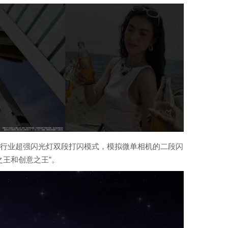
更支持行业超强闪光灯双段打闪模式，模拟微单相机的二段闪
王和创意之王”。