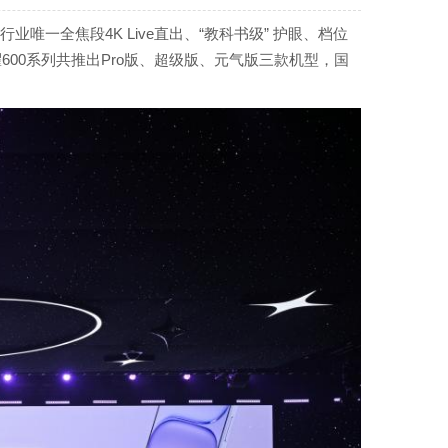
行业唯一全焦段4K Live直出、“教科书级” 护眼、档位
600系列共推出Pro版、超级版、元气版三款机型，国