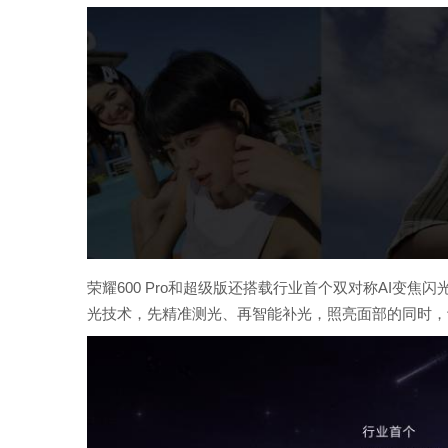
荣耀600 Pro和超级版还搭载行业首个双对称AI变
光技术，先精准测光、再智能补光，照亮面部的同时，