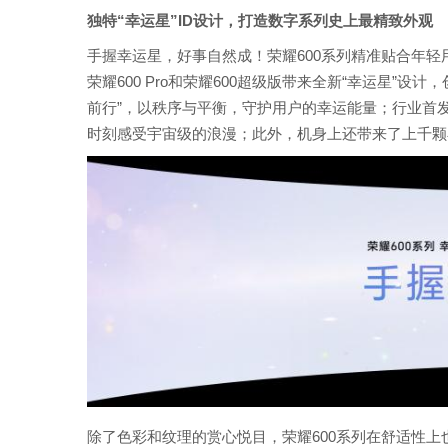
独特“幸运星”ID设计，打造数字系列史上最精致外观
手握幸运星，好事自然成！荣耀600系列精准贴合年
荣耀600 Pro和荣耀600超级版带来全新“幸运星
前行”，以秩序与平衡，守护用户的幸运能量；行业首
时刻感受宇宙级的浪漫；此外，机身上还带来了上千颗
除了色彩和纹理的赏心悦目，荣耀600系列在舒适性上