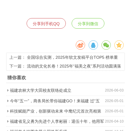
分享到手机QQ
分享到微信
上一篇：
全国综合实测，2025年软文发稿平台TOP5 榜单重
磅发布
下一篇：
流动的文化长卷！2025年“福美之夜”系列活动圆满落
幕
猜你喜欢
福建农林大学大田校友联络处成立
2026-06-03
今年“五一”，商务局长带你福建GO！来福建 过“五
2026-05-01
一” 乐消费 享福气
科技赋能产业，创新驱动未来 中麾纪元首次亮相第
2026-05-01
六届福州国际数字产品博览会引发行业关注
福建省见义勇为先进个人李彬丽：退伍十年，他用军
2026-04-10