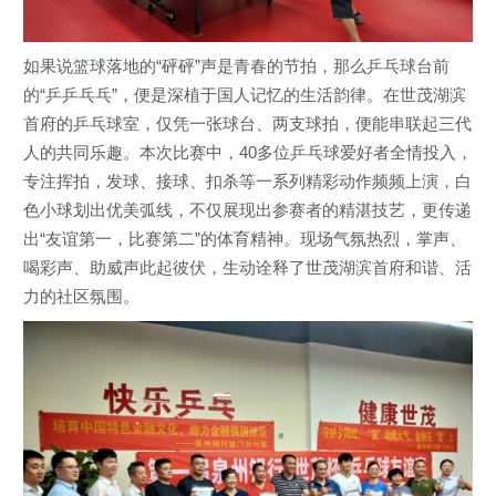
如果说篮球落地的“砰砰”声是青春的节拍，那么乒乓球台前
的“乒乒乓乓”，便是深植于国人记忆的生活韵律。在世茂湖滨
首府的乒乓球室，仅凭一张球台、两支球拍，便能串联起三代
人的共同乐趣。本次比赛中，40多位乒乓球爱好者全情投入，
专注挥拍，发球、接球、扣杀等一系列精彩动作频频上演，白
色小球划出优美弧线，不仅展现出参赛者的精湛技艺，更传递
出“友谊第一，比赛第二”的体育精神。现场气氛热烈，掌声、
喝彩声、助威声此起彼伏，生动诠释了世茂湖滨首府和谐、活
力的社区氛围。