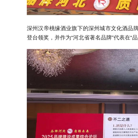
深州汉帝桃缘
酒
业旗下的
深州
城市
文
化酒
品
登台领奖，并作为“河北省著名品牌”代表在“