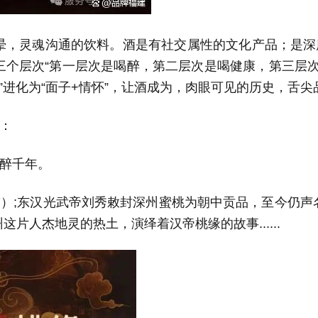
晕，灵魂沟通的饮料。酒是有社交属性的文化产品；是深
三个层次“第一层次是喝醉，第二层次是喝健康，第三层次
”进化为“面子+情怀”，让酒成为，肉眼可见的历史，舌尖
：
醉千年。
带
）
;
东汉光武帝刘秀敕封深州蜜桃为朝中贡品，至今仍声
州
这片人杰地灵的热土，演绎着汉帝桃缘的故事
......