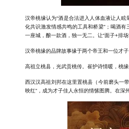
汉帝桃缘
认
为
“酒是合法进入人体血液让人眩
化共识激发情感共鸣的工具和桥梁”；喝酒有
一座城，酿一款酒，独一无二。让“面子+排场
汉帝桃缘的品牌故事缘于两个帝王和一位才子
高祖立桃县，光武贡桃传。崔护诗情暖，桃缘
西汉汉高祖刘邦在这里置桃县（今
前磨头一
映红
”
，成为才子佳人永恒的情愫图腾。在
深