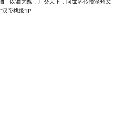
酒。以酒为媒，广交天下，向世界传播深州文
营
“汉帝桃缘”
IP
。