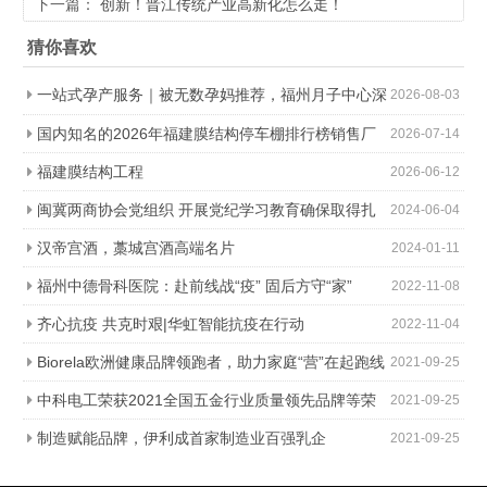
下一篇：
创新！晋江传统产业高新化怎么走！
猜你喜欢
一站式孕产服务｜被无数孕妈推荐，福州月子中心深
2026-08-03
度对比
国内知名的2026年福建膜结构停车棚排行榜销售厂
2026-07-14
家排行榜单
福建膜结构工程
2026-06-12
闽冀两商协会党组织 开展党纪学习教育确保取得扎
2024-06-04
实成效
汉帝宫酒，藁城宫酒高端名片
2024-01-11
福州中德骨科医院：赴前线战“疫” 固后方守“家”
2022-11-08
齐心抗疫 共克时艰|华虹智能抗疫在行动
2022-11-04
Biorela欧洲健康品牌领跑者，助力家庭“营”在起跑线
2021-09-25
中科电工荣获2021全国五金行业质量领先品牌等荣
2021-09-25
誉大奖
制造赋能品牌，伊利成首家制造业百强乳企
2021-09-25