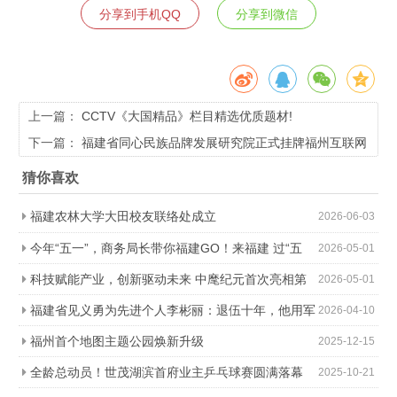
分享到手机QQ
分享到微信
上一篇：
CCTV《大国精品》栏目精选优质题材!
下一篇：
福建省同心民族品牌发展研究院正式挂牌福州互联网
小镇｜共同探讨互联网新媒体时代下的品牌传播新形势
猜你喜欢
福建农林大学大田校友联络处成立
2026-06-03
今年“五一”，商务局长带你福建GO！来福建 过“五
2026-05-01
一” 乐消费 享福气
科技赋能产业，创新驱动未来 中麾纪元首次亮相第
2026-05-01
六届福州国际数字产品博览会引发行业关注
福建省见义勇为先进个人李彬丽：退伍十年，他用军
2026-04-10
人的方式守护孩子的成长
福州首个地图主题公园焕新升级
2025-12-15
全龄总动员！世茂湖滨首府业主乒乓球赛圆满落幕
2025-10-21