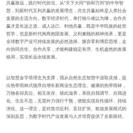
共赢致远，践行时代担当。从“天下大同”“协和万邦”的中华智
慧，到新时代互利共赢的发展理念，共生共赢始终是人类社会
发展的主流方向。数字经济时代，单打独斗难以为继，合作共
赢才是长远之道。成人达己、利他共赢，既是中华民族的处世
哲学，也是新时代闽商抱团发展、义利兼顾的精神传承，更是
全球数字产业可持续发展的必然选择。摒弃零和博弈思维，走
向协同共生、合作共享，才能构建稳定有序、生机盎然的发展
格局，实现长远永续发展。
以智慧金字塔理念为支撑，我从自然生态智慧中汲取灵感，提
出热带雨林式循序自增长新商业生态理念。健康的热带雨林，
万物各得其位、相互依存、彼此滋养，系统自我调节、自我进
化、生生不息，无需外力强行干预，便能实现良性循环、持续
演化。这一理念，是对急功近利、盲目扩张、粗放发展模式的
深刻反思，为数字时代产业发展与人才培育提供了全新路径。