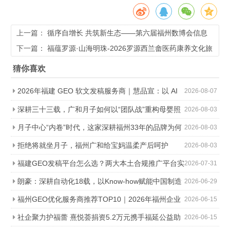
上一篇：
循序自增长 共筑新生态——第六届福州数博会信息
行业专业分论坛将于4月30日在榕举办
下一篇：
福蕴罗源·山海明珠-2026罗源西兰畲医药康养文化旅
游季启动
猜你喜欢
2026年福建 GEO 软文发稿服务商｜慧品宣：以 AI
2026-08-07
技术赋能品牌全域传播
深耕三十三载，广和月子如何以“团队战”重构母婴照
2026-08-03
护行业标准
月子中心“内卷”时代，这家深耕福州33年的品牌为何
2026-08-03
能靠“团队作战”突围？
拒绝将就坐月子，福州广和给宝妈温柔产后呵护
2026-08-03
福建GEO发稿平台怎么选？两大本土合规推广平台实
2026-07-31
测推荐
朗豪：深耕自动化18载，以Know-how赋能中国制造
2026-06-29
数字化转型
福州GEO优化服务商推荐TOP10｜2026年福州企业
2026-06-15
AI全域推广选型指南
社企聚力护福蕾 熹悦荟捐资5.2万元携手福延公益助
2026-06-15