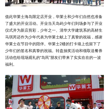
值此华莱士海岛限定店开业，华莱士和少年们自然也准备
了盛大的开业活动。开业当天岛屿少年们到场参与了开业
仪式并为新店剪彩，少年之一、清华大学建筑系的高材生
马琪芮还作为少年代表为华莱士献上了真挚的祝福，感谢
华莱士在节目中的陪伴。华莱士2楼的打卡墙上也留下了
少年们的签名和真挚的祝福。转盘抽奖活动和领取送餐券
活动也给现场观礼的“岛民”朋友们带来了实实在在的一波
福利。