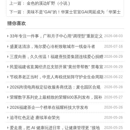
上一篇：
金色的溪边旷野（小说 )
下一篇：
美味不是“GAI”的！华莱士官宣GAI周延成为「华莱士
说唱品鉴官」
猜你喜欢
33年专注一件事，广和月子中心用“调理型”重新定义
2026-08-03
科学坐月子
盛夏送清凉，海尔爱心冷柜致敬城市一线奋斗者
2026-07-16
三度向善，久久传温！福建熹悦荟集团连续爱心捐赠
2026-06-29
助力金秋助学
民盟福建省直属经济总支部开展“黄丝带帮教” 禁毒宣
2026-06-29
传进社区活动
节税养老正当时，中意人寿税优矩阵守护全生命周期
2026-06-22
2026跨境电商核定征收服务商优选：麦仓园区合规
2026-05-28
降负，轻松降本增效
荣耀数字系列史上最精致的荣耀600系列发布，国补
2026-05-27
价2294.15元起
2026福建茶企一个榜单在福耀科技大学发布
2026-05-26
追寻红色足迹 赓续革命荣光
2026-05-26
爱走鹿，把 AI 健康玩进日常，让健康管理更 “接地
2026-05-25