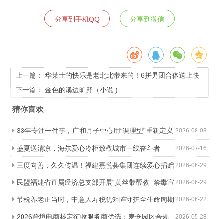
分享到手机QQ
分享到微信
上一篇：
华莱士的快乐是老北北带来的！6拼男团合体送上快
乐省钱拼
下一篇：
金色的溪边旷野（小说 )
猜你喜欢
33年专注一件事，广和月子中心用“调理型”重新定义
2026-08-03
科学坐月子
盛夏送清凉，海尔爱心冷柜致敬城市一线奋斗者
2026-07-16
三度向善，久久传温！福建熹悦荟集团连续爱心捐赠
2026-06-29
助力金秋助学
民盟福建省直属经济总支部开展“黄丝带帮教” 禁毒宣
2026-06-29
传进社区活动
节税养老正当时，中意人寿税优矩阵守护全生命周期
2026-06-22
2026跨境电商核定征收服务商优选：麦仓园区合规
2026-05-28